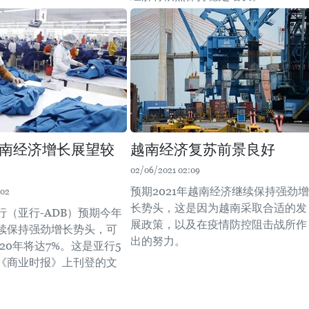
南经济增长展望较
越南经济复苏前景良好
02/06/2021 02:09
预期2021年越南经济继续保持强劲增
:02
长势头，这是因为越南采取合适的发
行（亚行-ADB）预期今年
展政策，以及在疫情防控阻击战所作
续保持强劲增长势头，可
出的努力。
2020年将达7%。这是亚行5
《商业时报》上刊登的文
。