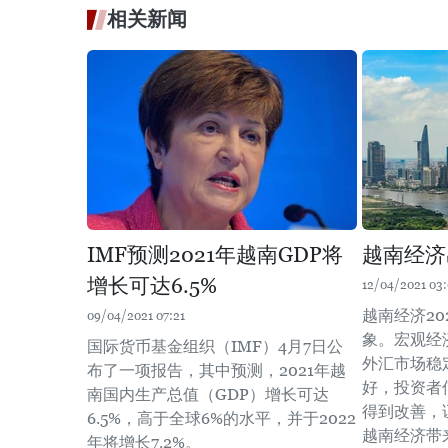
相关新闻
IMF预测2021年越南GDP将
越南经济
增长可达6.5%
12/04/2021 03
越南经济2
09/04/2021 07:21
象。宏观经
国际货币基金组织（IMF）4月7日公
外汇市场稳
布了一项报告，其中预测，2021年越
好，投资者
南国内生产总值（GDP）增长可达
得到改善，
6.5%，高于全球6%的水平，并于2022
越南经济带
年将增长7.2%。