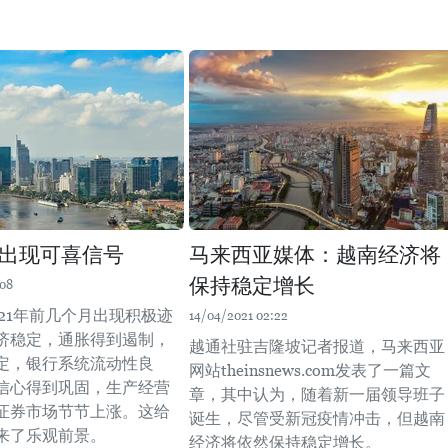
出现可喜信号
马来西亚媒体：越南经济将
保持稳定增长
:08
021年前几个月出现积极迹
14/04/2021 02:22
济稳定，通胀得到遏制，
越通社驻吉隆坡记者报道，马来西亚
定，银行系统流动性良
网站theinsnews.com发表了一篇文
信心得到巩固，生产经营
章，其中认为，随着新一届领导班子
证券市场节节上涨。这给
诞生，尽管受新冠疫情冲击，但越南
来了乐观前景。
经济将依然保持稳定增长。