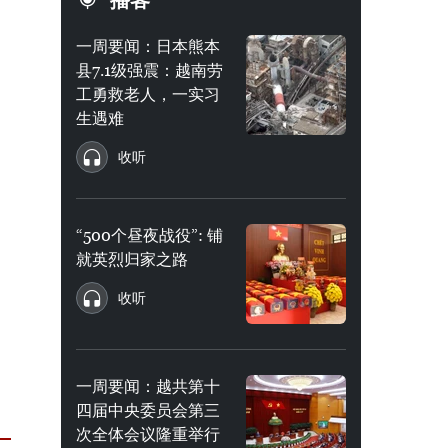
播客
一周要闻：日本熊本
县7.1级强震：越南劳
工勇救老人，一实习
生遇难
收听
“500个昼夜战役”: 铺
就英烈归家之路
收听
一周要闻：越共第十
四届中央委员会第三
次全体会议隆重举行