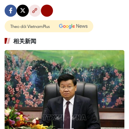
Theo dõi VietnamPlus
相关新闻