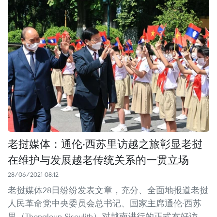
老挝媒体：通伦·西苏里访越之旅彰显老挝
在维护与发展越老传统关系的一贯立场
28/06/2021 08:12
老挝媒体28日纷纷发表文章，充分、全面地报道老挝
人民革命党中央委员会总书记、国家主席通伦·西苏
里（Thongloun Sisoulith）对越南进行的正式友好访