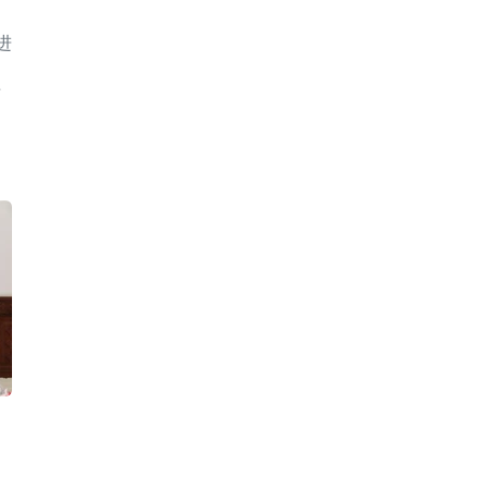
进
苏
：