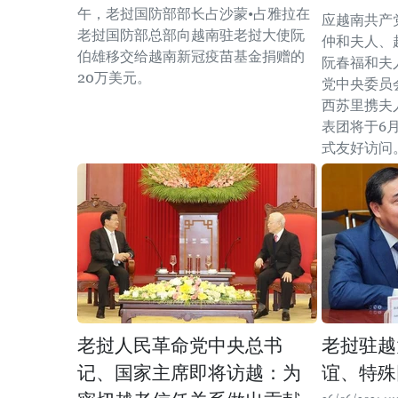
午，老挝国防部部长占沙蒙•占雅拉在
应越南共产
老挝国防部总部向越南驻老挝大使阮
仲和夫人、
伯雄移交给越南新冠疫苗基金捐赠的
阮春福和夫
20万美元。
党中央委员
西苏里携夫
表团将于6月
式友好访问
老挝人民革命党中央总书
老挝驻越
记、国家主席即将访越：为
谊、特殊