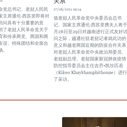
关系
01
命党总书记、老挝人民民
27/06/2021 09:14
家主席通伦·西苏里即将对
值老挝人民革命党中央委员会总书
访问具有十分重要的意
记、国家主席通伦·西苏里携夫人将于
明了老挝人民革命党关于
月28日至29日对越南进行正式友好
育和传承两党、两国和两
问之际，越通社驻老挝记者就此访的
友谊、特殊团结和全面合
意义和越老两国近期的防疫合作关系
场。
对老挝人民革命党中央政治局委员、
老挝副总理、老挝国家新冠肺炎疫情
防控指导委员会主任吉乔•凯坎匹吞
（Kikeo Khaykhamphithoune）进行
了采访。