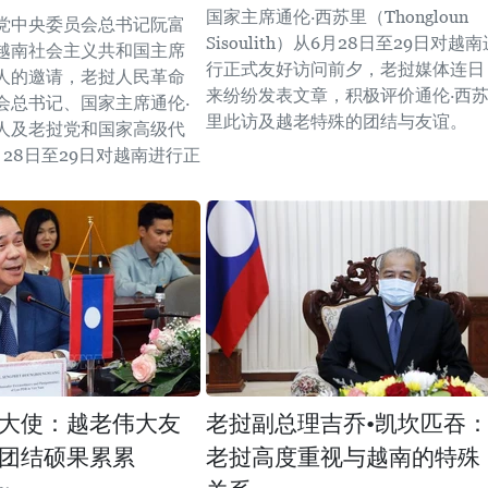
国家主席通伦·西苏里（Thongloun
党中央委员会总书记阮富
Sisoulith）从6月28日至29日对越南
越南社会主义共和国主席
行正式友好访问前夕，老挝媒体连日
人的邀请，老挝人民革命
来纷纷发表文章，积极评价通伦·西
会总书记、国家主席通伦·
里此访及越老特殊的团结与友谊。
人及老挝党和国家高级代
28日至29日对越南进行正
。
大使：越老伟大友
老挝副总理吉乔•凯坎匹吞
团结硕果累累
老挝高度重视与越南的特殊