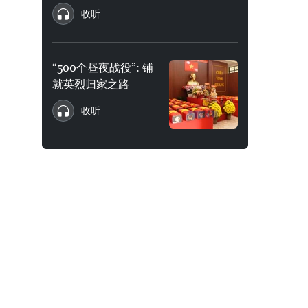
收听
“500个昼夜战役”: 铺
就英烈归家之路
收听