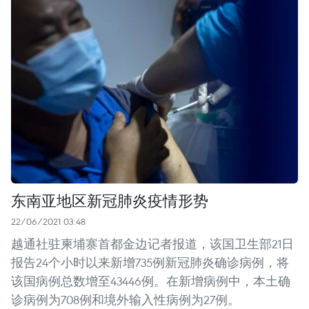
东南亚地区新冠肺炎疫情形势
22/06/2021 03:48
越通社驻柬埔寨首都金边记者报道，该国卫生部21日
报告24个小时以来新增735例新冠肺炎确诊病例，将
该国病例总数增至43446例。在新增病例中，本土确
诊病例为708例和境外输入性病例为27例。