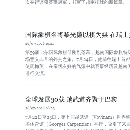
次夺得该项赛事冠军，书写了越南排球的新篇章。
国际象棋名将黎光廉以棋为媒 在瑞
26/07/2026 10:21
第59届比尔国际象棋节刚刚落幕，越南国际象棋特
场意义非凡的外交之旅。7月24日，他前往瑞士首
使周梅英，在亲切友好的气氛中就赛事经历及越南
进行交流。
全球发展30载 越武道齐聚于巴黎
26/07/2026 08:23
7月22日至25日，第七届越武道（Vovinam）世
埃体育馆（Georges Carpentier）举行，吸