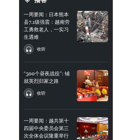
播客
一周要闻：日本熊本
县7.1级强震：越南劳
工勇救老人，一实习
生遇难
收听
“500个昼夜战役”: 铺
就英烈归家之路
收听
一周要闻：越共第十
四届中央委员会第三
次全体会议隆重举行