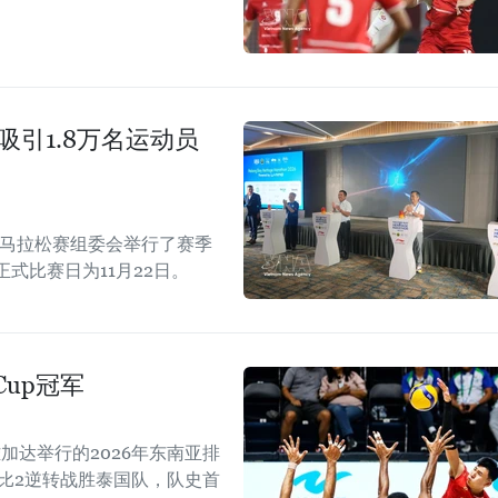
吸引1.8万名运动员
际马拉松赛组委会举行了赛季
正式比赛日为11月22日。
Cup冠军
加达举行的2026年东南亚排
以3比2逆转战胜泰国队，队史首