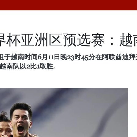
世界杯亚洲区预选赛：
组于越南时间6月11日晚23时45分在阿联酋迪
，越南队以2比1取胜。