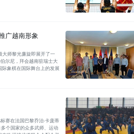
士推广越南形象
级大师黎光廉旋即展开了一
都伯尔尼，拜会越南驻瑞士大
国际象棋在国际舞台上的发展
界锦标赛在法国巴黎乔治·卡庞蒂
引了来自多个国家的众多武师、运动