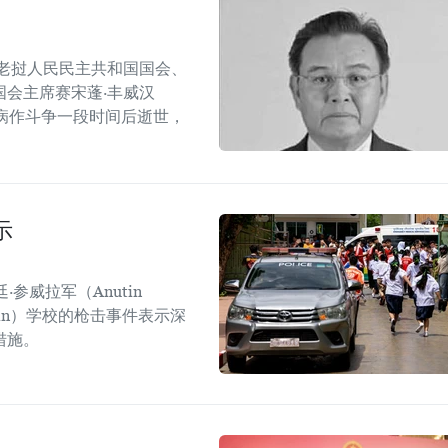
老挝人民民主共和国国会、
会主席赛宋蓬·丰威汉
管炎疾病作斗争一段时间后逝世，
示
参威拉军（Anutin
sirin）学校的枪击事件表示深
措施。