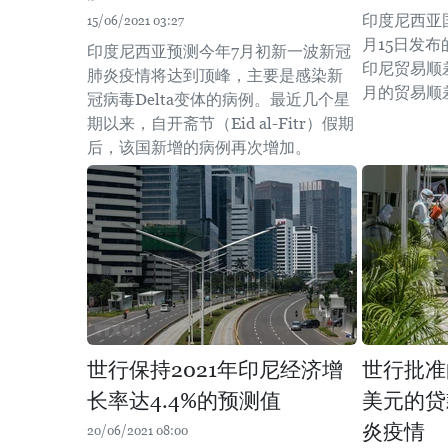
印度尼西亚
15/06/2021 03:27
月15日发布
印度尼西亚预测今年7月初新一波新冠
印尼贸易顺差
肺炎疫情将达到顶峰，主要是感染新
月的贸易顺差
冠病毒Delta变体的病例。最近几个星
期以来，自开斋节（Eid al-Fitr）假期
后，该国新增的病例再次增加。
世行保持2021年印尼经济增
世行批准
长率达4.4%的预测值
美元的贷
炎疫情
20/06/2021 08:00