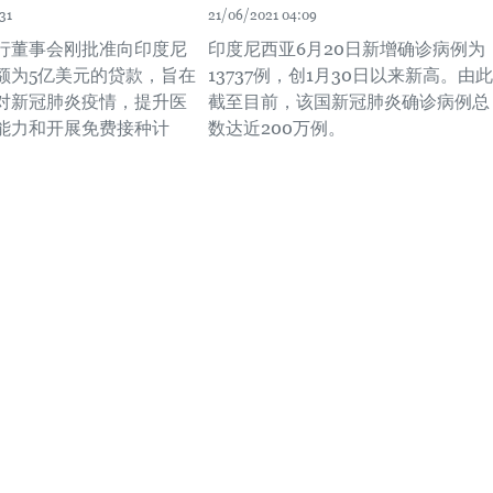
31
21/06/2021 04:09
行董事会刚批准向印度尼
印度尼西亚6月20日新增确诊病例为
额为5亿美元的贷款，旨在
13737例，创1月30日以来新高。由此
对新冠肺炎疫情，提升医
截至目前，该国新冠肺炎确诊病例总
能力和开展免费接种计
数达近200万例。