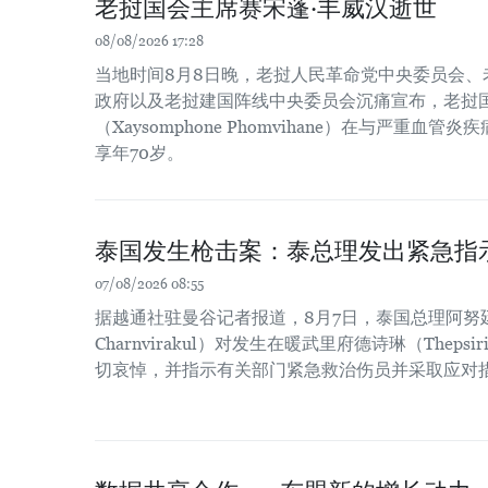
老挝国会主席赛宋蓬·丰威汉逝世
08/08/2026 17:28
当地时间8月8日晚，老挝人民革命党中央委员会、
政府以及老挝建国阵线中央委员会沉痛宣布，老挝国
（Xaysomphone Phomvihane）在与严重血
享年70岁。
泰国发生枪击案：泰总理发出紧急指
07/08/2026 08:55
据越通社驻曼谷记者报道，8月7日，泰国总理阿努廷·
Charnvirakul）对发生在暖武里府德诗琳（Thep
切哀悼，并指示有关部门紧急救治伤员并采取应对