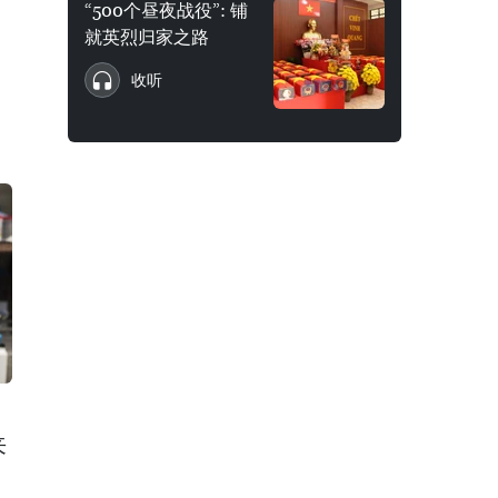
“500个昼夜战役”: 铺
就英烈归家之路
收听
来