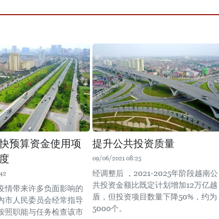
快预算资金使用项
提升公共投资质量
度
09/06/2021 08:25
经调整后 ，2021-2025年阶段越南公
:42
共投资金额比既定计划增加12万亿越
疫情带来许多负面影响的
盾，但投资项目数量下降50%，约为
内市人民委员会经常指导
5000个。
按照职能与任务检查该市