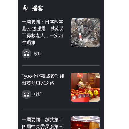
播客
一周要闻：日本熊本
县7.1级强震：越南劳
工勇救老人，一实习
生遇难
收听
“500个昼夜战役”: 铺
就英烈归家之路
收听
一周要闻：越共第十
四届中央委员会第三