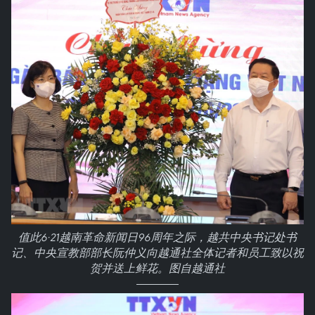
值此6·21越南革命新闻日96周年之际，越共中央书记处书
记、中央宣教部部长阮仲义向越通社全体记者和员工致以祝
贺并送上鲜花。图自越通社