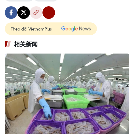
Theo dõi VietnamPlus
相关新闻