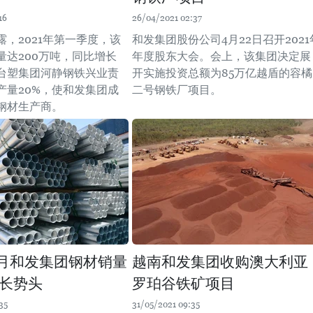
16
26/04/2021 02:37
露，2021年第一季度，该
和发集团股份公司4月22日召开2021
量达200万吨，同比增长
年度股东大会。会上，该集团决定展
过台塑集团河静钢铁兴业责
开实施投资总额为85万亿越盾的容橘
产量20%，使和发集团成
二号钢铁厂项目。
钢材生产商。
年4月和发集团钢材销量
越南和发集团收购澳大利亚
长势头
罗珀谷铁矿项目
35
31/05/2021 09:35