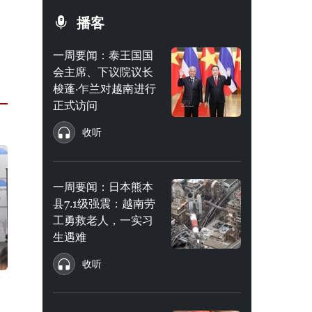
播客
一周要闻：泰王国国
会主席、下议院议长
梭蓬·乍兰对越南进行
正式访问
收听
一周要闻：日本熊本
县7.1级强震：越南劳
工勇救老人，一实习
生遇难
收听