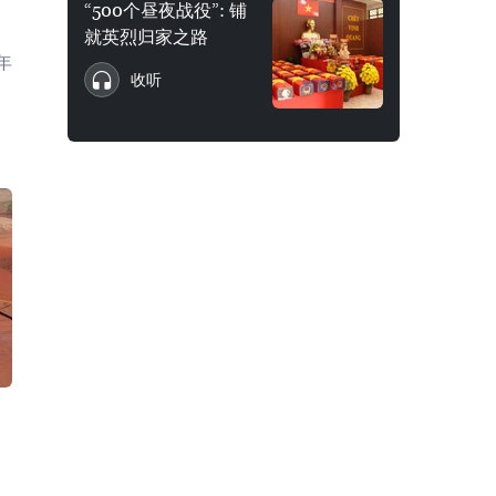
“500个昼夜战役”: 铺
就英烈归家之路
年
收听