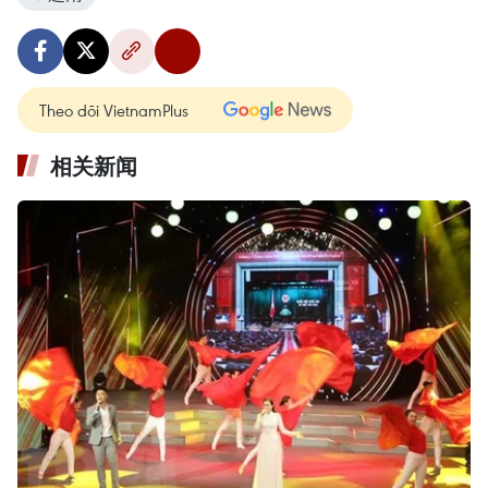
Theo dõi VietnamPlus
相关新闻