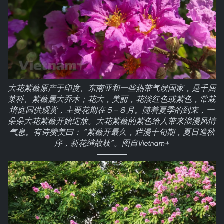
大花紫薇原产于印度、东南亚和一些热带气候国家，是千屈
菜科、紫薇属大乔木；花大，美丽，花淡红色或紫色，常栽
培庭园供观赏，主要花期在５—８月。随着夏季的到来，一
朵朵大花紫薇开始绽放。大花紫薇的紫色给人带来浪漫风情
气息。有诗赞美曰： “紫薇开最久，烂漫十旬期，夏日逾秋
序，新花继故枝”。图自Vietnam+