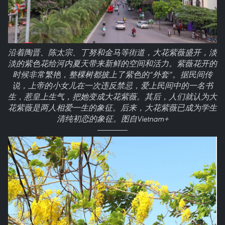
沿着陶晋、陈太宗、丁努和金马等街道，大花紫薇盛开，淡
淡的紫色花给河内夏天带来新鲜的空间和活力。紫薇花开的
时候非常繁艳，整棵树都披上了紫色的“外套”。据民间传
说，上帝的小女儿在一次违反禁忌，爱上民间中的一名书
生，惹皇上生气，把她变成大花紫薇。其后，人们就认为大
花紫薇是两人相爱一生的象征。后来，大花紫薇已成为学生
清纯初恋的象征。图自Vietnam+