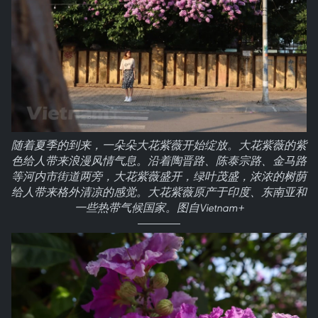
随着夏季的到来，一朵朵大花紫薇开始绽放。大花紫薇的紫
色给人带来浪漫风情气息。沿着陶晋路、陈泰宗路、金马路
等河内市街道两旁，大花紫薇盛开，绿叶茂盛，浓浓的树荫
给人带来格外清凉的感觉。大花紫薇原产于印度、东南亚和
一些热带气候国家。图自Vietnam+