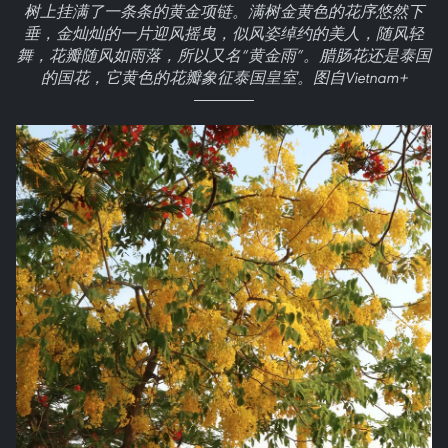
树上挂满了一条条的黄金项链。满树金黄色的花序悠然下
垂，金灿灿的一片迎风摇曳，似风姿绰约的美人，随风轻
舞，花瓣随风如雨落，所以又名“黄金雨”。腊肠花还是泰国
的国花，它黄色的花瓣象征泰国皇室。图自Vietnam+