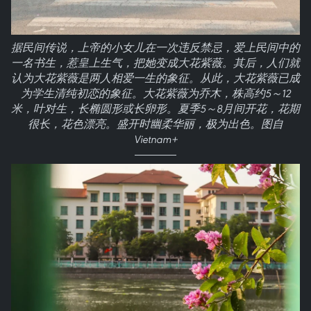
据民间传说，上帝的小女儿在一次违反禁忌，爱上民间中的
一名书生，惹皇上生气，把她变成大花紫薇。其后，人们就
认为大花紫薇是两人相爱一生的象征。从此，大花紫薇已成
为学生清纯初恋的象征。大花紫薇为乔木，株高约5～12
米，叶对生，长椭圆形或长卵形。夏季5～8月间开花，花期
很长，花色漂亮。盛开时幽柔华丽，极为出色。图自
Vietnam+