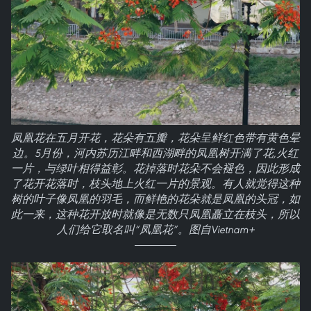
凤凰花在五月开花，花朵有五瓣，花朵呈鲜红色带有黄色晕
边。5月份，河内苏历江畔和西湖畔的凤凰树开满了花,火红
一片，与绿叶相得益彰。花掉落时花朵不会褪色，因此形成
了花开花落时，枝头地上火红一片的景观。有人就觉得这种
树的叶子像凤凰的羽毛，而鲜艳的花朵就是凤凰的头冠，如
此一来，这种花开放时就像是无数只凤凰矗立在枝头，所以
人们给它取名叫“凤凰花”。图自Vietnam+