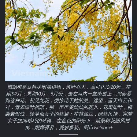
腊肠树是豆科决明属植物，落叶乔木，高可达10-20米，花
期5-7月；果期10月。5月份，走在河内一些街道上，您会看
到这种花。初见此花，便惊诧于她的美。远望，蓝天白云作
衬，青翠绿叶相陪，那一串串黄灿灿的花儿，花瓣如叶，椭
圆若银钱，轻薄似女子的丝裙；花苞如豆，绿丝吊挂，宛若
女子腰间精巧的环佩。在金色的阳光下，腊肠树花随风摇
曳，婀娜婆娑，曼妙多姿。图自Vietnam+