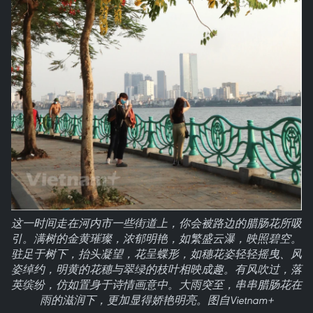
这一时间走在河内市一些街道上，你会被路边的腊肠花所吸
引。满树的金黄璀璨，浓郁明艳，如繁盛云瀑，映照碧空。
驻足于树下，抬头凝望，花呈蝶形，如穗花姿轻轻摇曳、风
姿绰约，明黄的花穗与翠绿的枝叶相映成趣。有风吹过，落
英缤纷，仿如置身于诗情画意中。大雨突至，串串腊肠花在
雨的滋润下，更加显得娇艳明亮。图自Vietnam+