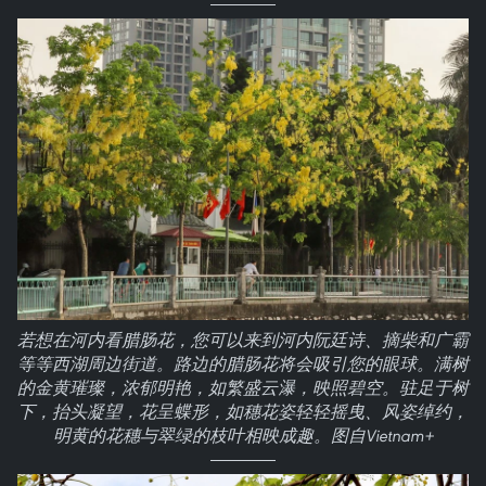
若想在河内看腊肠花，您可以来到河内阮廷诗、摘柴和广霸
等等西湖周边街道。路边的腊肠花将会吸引您的眼球。满树
的金黄璀璨，浓郁明艳，如繁盛云瀑，映照碧空。驻足于树
下，抬头凝望，花呈蝶形，如穗花姿轻轻摇曳、风姿绰约，
明黄的花穗与翠绿的枝叶相映成趣。图自Vietnam+