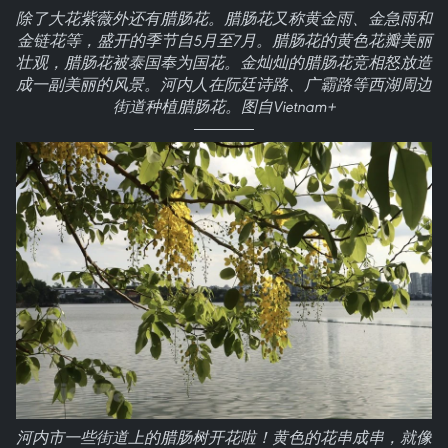
除了大花紫薇外还有腊肠花。腊肠花又称黄金雨、金急雨和
金链花等，盛开的季节自5月至7月。腊肠花的黄色花瓣美丽
壮观，腊肠花被泰国奉为国花。金灿灿的腊肠花竞相怒放造
成一副美丽的风景。河内人在阮廷诗路、广霸路等西湖周边
街道种植腊肠花。图自Vietnam+
河内市一些街道上的腊肠树开花啦！黄色的花串成串，就像