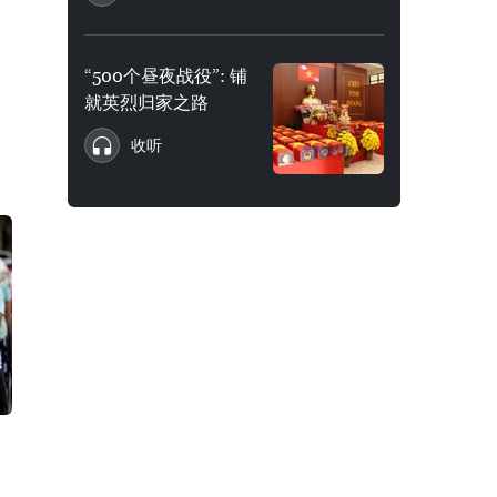
“500个昼夜战役”: 铺
就英烈归家之路
收听