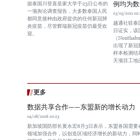
例均为数
据泰国川登喜皇家大学于23日公布的
一项舆论调查报告，大多数泰国人民
25/05/2021 02:
都同意接种由政府提供的任何新冠肺
越通社驻泰
炎疫苗，尽管辉瑞新冠疫苗仍最受欢
日证实，该
迎。
（Nonth
出现了新冠
样本检测结
天项目工地
更多
数据共享合作——东盟新的增长动力
04/08/2026 20:23
新加坡国防部长黄永宏8月3日表示，东盟各国需要
领域加强合作，以创造区域经济增长的新动力，同时