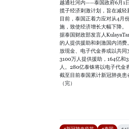
越通社河内——泰国政府6月1
揽子经济刺激计划，旨在减轻
目前，泰国正着力应对从4月
施，致使经济增长大幅下降。
据泰国财政部发言人KulayaT
的人提供援助和刺激国内消费
放现金、电子代金券或以共同
3100万人提供援助，164
人。280亿泰铢将以电子代
截至目前泰国累计新冠肺炎患者
（完）
#新冠肺炎疫苗
#泰国
#4