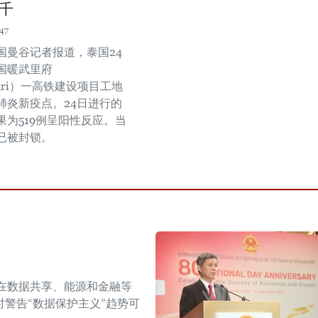
千
47
国曼谷记者报道，泰国24
国暖武里府
aburi）一高铁建设项目工地
肺炎新疫点。24日进行的
果为519例呈阳性反应。当
已被封锁。
在数据共享、能源和金融等
警告“数据保护主义”趋势可