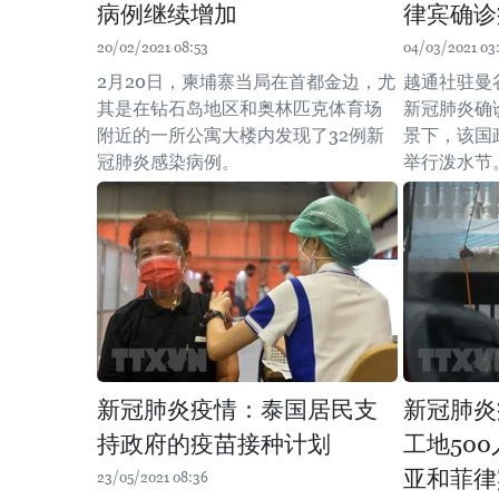
病例继续增加
律宾确诊
20/02/2021 08:53
04/03/2021 03
2月20日，柬埔寨当局在首都金边，尤
越通社驻曼
其是在钻石岛地区和奥林匹克体育场
新冠肺炎确
附近的一所公寓大楼内发现了32例新
景下，该国
冠肺炎感染病例。
举行泼水节
新冠肺炎疫情：泰国居民支
新冠肺炎
持政府的疫苗接种计划
工地50
亚和菲律
23/05/2021 08:36