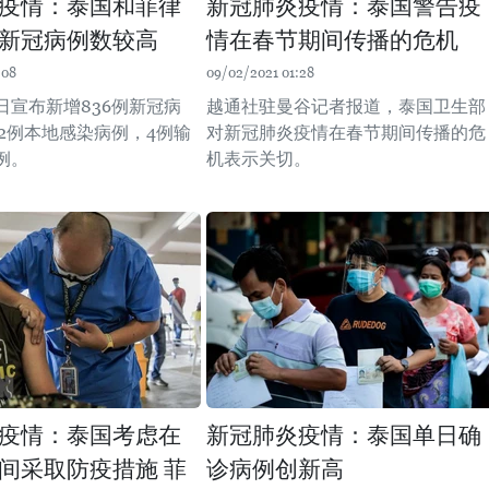
疫情：泰国和菲律
新冠肺炎疫情：泰国警告疫
新冠病例数较高
情在春节期间传播的危机
:08
09/02/2021 01:28
日宣布新增836例新冠病
越通社驻曼谷记者报道，泰国卫生部
32例本地感染病例，4例输
对新冠肺炎疫情在春节期间传播的危
例。
机表示关切。
疫情：泰国考虑在
新冠肺炎疫情：泰国单日确
间采取防疫措施 菲
诊病例创新高