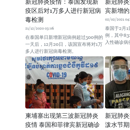
新冠肺炎疫情：泰国发现新
新冠肺炎
疫区后对1万多人进行新冠病
宾新增的
毒检测
02/02/2021 04
泰国于2月1
21/12/2020 03:06
例，其中8
在泰国单日新增新冠病例超过500例的
入性确诊病
一天后，12月20日，该国宣布将对1万
多人进行新冠病毒检测。
柬埔寨出现第三波新冠肺炎
新冠肺炎
疫情 泰国和菲律宾新冠确诊
泼水节期