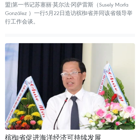
盟)第一书记苏塞丽·莫尔法·冈萨雷斯（Susely Morfa
González ）一行5月22日造访槟椥省并同该省领导举
行工作会谈。
槟椥省促进海洋经济可持续发展