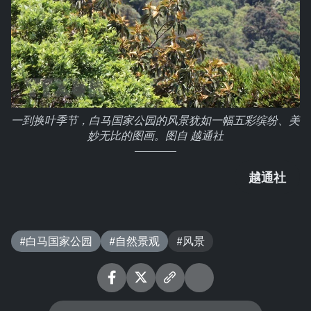
一到换叶季节，白马国家公园的风景犹如一幅五彩缤纷、美
妙无比的图画。图自 越通社
越通社
#白马国家公园
#自然景观
#风景