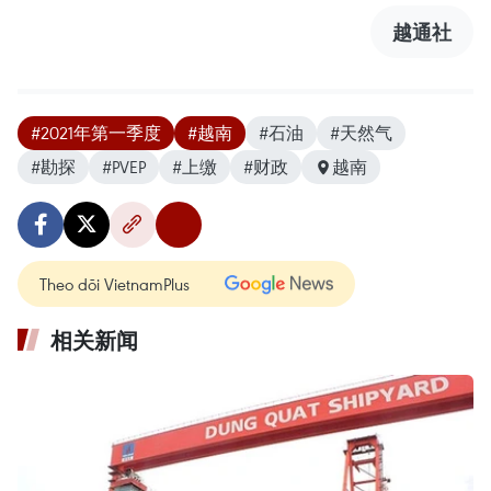
越通社
#2021年第一季度
#越南
#石油
#天然气
#勘探
#PVEP
#上缴
#财政
越南
Theo dõi VietnamPlus
相关新闻