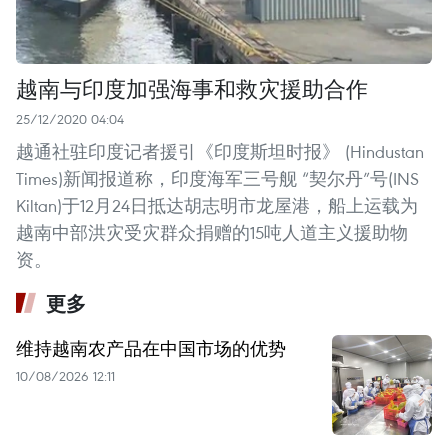
越南与印度加强海事和救灾援助合作
25/12/2020 04:04
越通社驻印度记者援引《印度斯坦时报》 (Hindustan
Times)新闻报道称，印度海军三号舰 “契尔丹”号(INS
Kiltan)于12月24日抵达胡志明市龙屋港，船上运载为
越南中部洪灾受灾群众捐赠的15吨人道主义援助物
资。
更多
维持越南农产品在中国市场的优势
10/08/2026 12:11