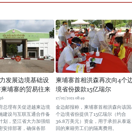
力发展边境基础设
柬埔寨首相洪森再次向4个
与柬埔寨的贸易往来
境省份拨款15亿瑞尔
36
17/02/2021 08:49
府总理有关促进越柬边境
金边邮报称，柬埔寨首相洪森向该国
施建设与互联互通合作备
个边境省份提供了15亿瑞尔（约合
计划，坚江省大力加强组
36.8万美元）资金，用于承担从泰返
密安排部署，确保各部
回的柬籍劳工们的隔离费用。