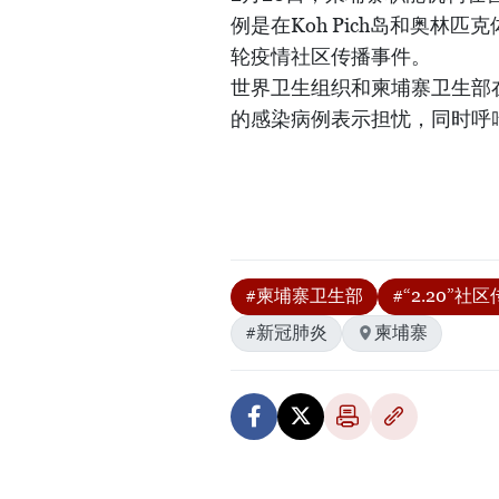
例是在Koh Pich岛和奥
轮疫情社区传播事件。
世界卫生组织和柬埔寨卫生部在
的感染病例表示担忧，同时呼
#柬埔寨卫生部
#“2.20”社
#新冠肺炎
柬埔寨