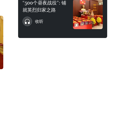
“500个昼夜战役”: 铺
就英烈归家之路
收听