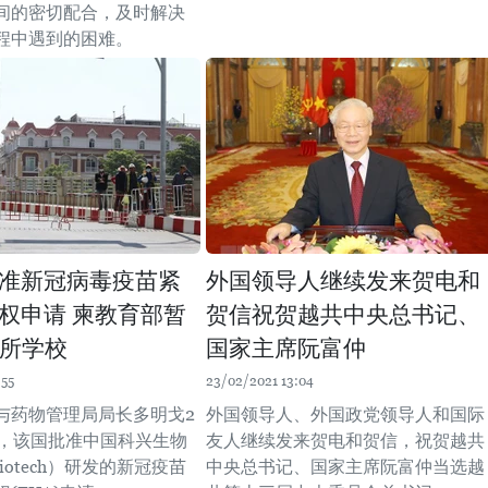
间的密切配合，及时解决
程中遇到的困难。
准新冠病毒疫苗紧
外国领导人继续发来贺电和
权申请 柬教育部暂
贺信祝贺越共中央总书记、
0所学校
国家主席阮富仲
:55
23/02/2021 13:04
与药物管理局局长多明戈2
外国领导人、外国政党领导人和国际
示，该国批准中国科兴生物
友人继续发来贺电和贺信，祝贺越共
 Biotech）研发的新冠疫苗
中央总书记、国家主席阮富仲当选越