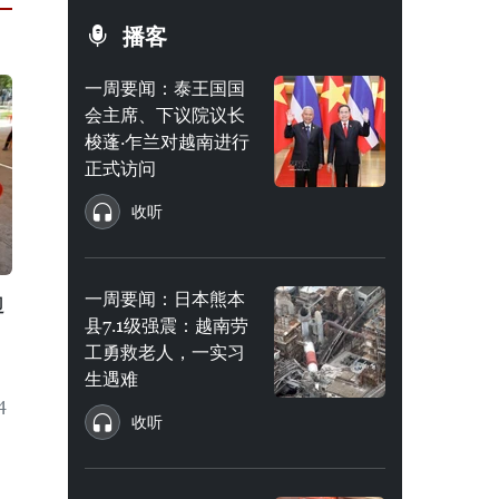
播客
一周要闻：泰王国国
会主席、下议院议长
梭蓬·乍兰对越南进行
正式访问
收听
一周要闻：日本熊本
边
县7.1级强震：越南劳
工勇救老人，一实习
生遇难
4
收听