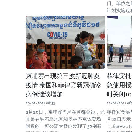
门、单位之
计划实施过
柬埔寨出现第三波新冠肺炎
菲律宾批
疫情 泰国和菲律宾新冠确诊
急使用授
病例继续增加
时关闭1
20/02/2021 08:53
22/02/2021 08
2月20日，柬埔寨当局在首都金边，尤
菲律宾食品
其是在钻石岛地区和奥林匹克体育场
月22日表
附近的一所公寓大楼内发现了32例新
（Sinovac