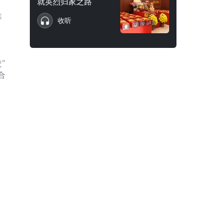
就英烈归家之路
靠
收听
”
合