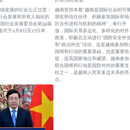
11
17/02/2021 08:46
持续发展的社会公正过渡：
越南坚持本着“越南是国际社会的可
社会发展和所有人福祉的
朋友和信任伙伴、积极参加国际和地
合国社会发展委员会第59届
区合作进程与机制的精神”，奉行开
式于2月8日至17日举
放，国际关系多边化、多样化的对外
政策，积极且主动进行“国防安全外交
和“政治外交”活动。这是越南参加联
国维和行动的重要基础，也是重要前
提，提高国家地位和威望。越南参加
联合国维和行动是国防对外的重要支
柱之一，是越南人民军多边关系的亮
点。