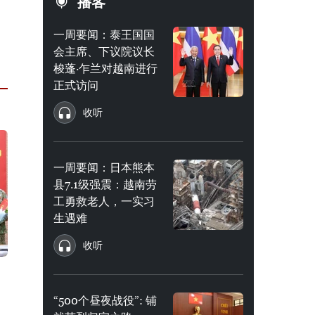
播客
一周要闻：泰王国国
会主席、下议院议长
梭蓬·乍兰对越南进行
正式访问
收听
一周要闻：日本熊本
县7.1级强震：越南劳
工勇救老人，一实习
生遇难
收听
“500个昼夜战役”: 铺