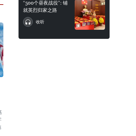
“500个昼夜战役”: 铺
就英烈归家之路
收听
基
字
施