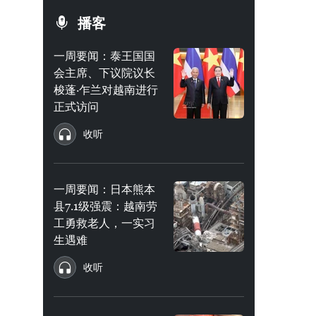
播客
一周要闻：泰王国国
会主席、下议院议长
梭蓬·乍兰对越南进行
正式访问
收听
一周要闻：日本熊本
县7.1级强震：越南劳
工勇救老人，一实习
生遇难
收听