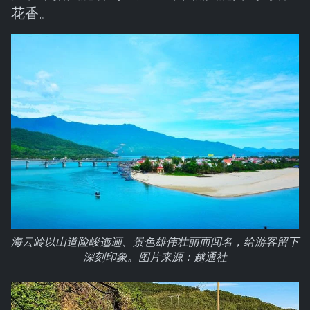
花香。
海云岭以山道险峻迤逦、景色雄伟壮丽而闻名，给游客留下
深刻印象。图片来源：越通社