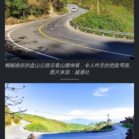
蜿蜒曲折的盘山公路沿着山腰伸展，令人咋舌的危险弯路。
图片来源：越通社