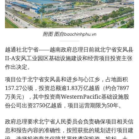
附图 图自baochinhphu.vn
越通社北宁省——越南政府总理日前就北宁省安风县
II-A安风工业园区基础设施建设和经营项目投资主张
作出决定。
项目位于北宁省安风县和进乡与心江乡，占地面积
157.27公顷，投资总额逾1.83万亿越盾（约合7897
万美元），其中投资商WesternPacific基础设施股
份公司出资2750亿越盾，项目运营期限为50年。
政府总理要求北宁省人民委员会负责确保项目相关信
息和报告内容的准确性，按照获批的规划进行项目建
设，选择投资商并保障其严格遵守投资、投标、土