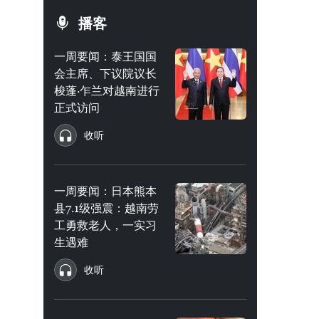
播客
一周要闻：泰王国国
会主席、下议院议长
梭蓬·乍兰对越南进行
正式访问
收听
一周要闻：日本熊本
县7.1级强震：越南劳
工勇救老人，一实习
生遇难
收听