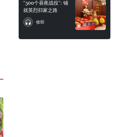
“500个昼夜战役”: 铺
就英烈归家之路
收听