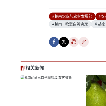
#越南农业与农村发展部
#农
#越南—欧盟自贸协定
越南
相关新闻