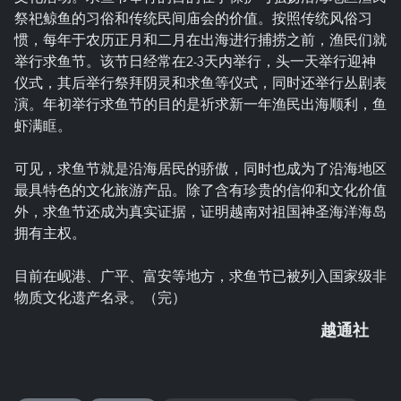
祭祀鲸鱼的习俗和传统民间庙会的价值。按照传统风俗习
惯，每年于农历正月和二月在出海进行捕捞之前，渔民们就
举行求鱼节。该节日经常在2-3天内举行，头一天举行迎神
仪式，其后举行祭拜阴灵和求鱼等仪式，同时还举行丛剧表
演。年初举行求鱼节的目的是祈求新一年渔民出海顺利，鱼
虾满眶。
可见，求鱼节就是沿海居民的骄傲，同时也成为了沿海地区
最具特色的文化旅游产品。除了含有珍贵的信仰和文化价值
外，求鱼节还成为真实证据，证明越南对祖国神圣海洋海岛
拥有主权。
目前在岘港、广平、富安等地方，求鱼节已被列入国家级非
物质文化遗产名录。（完）
越通社