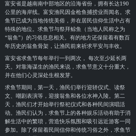
富安省是越南南中部地区的沿海省份，拥有长达190
公里的海岸线。富安渔民因金枪鱼捕捞业而闻名。求
鱼节已成为当地传统美俗，并在居民信仰生活中占有
特殊的地位。求鱼节与祭拜鲸鱼（当地人民称之为
“翁鱼”）的习俗息息相关。有的地方还保留着有数百
年历史的翁鱼骨架，让渔民前来祈求平安与丰收。
富安省求鱼节每年举行一到两次， 每次至少延长两
天。对靠海谋生的渔民来说，求鱼节意义十分重大，
并在他们心灵深处生根发芽。
求鱼节期间，第一天，渔民们举行迎轿仪式、读祭
文、嘲剧表演等，迎接翁鱼和各位水神入陵。第二
天，渔民们才开始举行祭祀仪式和各种民间演唱活
动。渔民们认为，求鱼节上的各种娱乐活动有助于消
解生活中的繁琐，营造快乐氛围和吸引远近游客一同
参加。除了保留着民间信仰和传统习俗之外，求鱼节