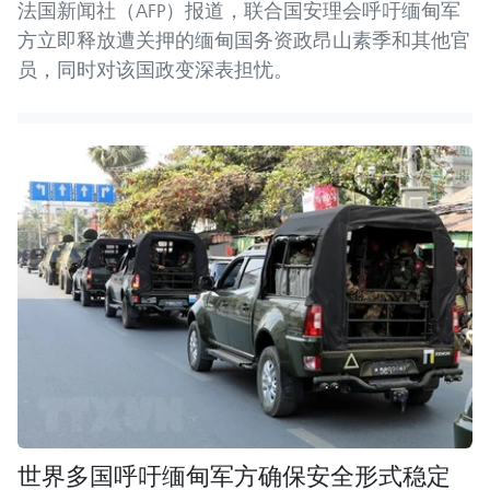
法国新闻社（AFP）报道，联合国安理会呼吁缅甸军
方立即释放遭关押的缅甸国务资政昂山素季和其他官
员，同时对该国政变深表担忧。
世界多国呼吁缅甸军方确保安全形式稳定