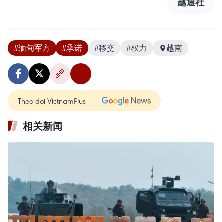
越通社
#缅甸军方
#承诺
#移交
#权力
越南
Theo dõi VietnamPlus
相关新闻