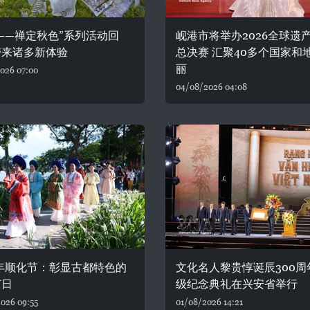
——禅定秋色”系列活动回
岘港市将举办2026全球遗
带来诸多新体验
总决赛 汇聚40多个国家和
丽
026 07:00
04/08/2026 04:08
6年顺化节：彰显古都特色的
文化名人黎贵惇诞辰300周
节日
级纪念典礼在兴安省举行
026 09:55
01/08/2026 14:21