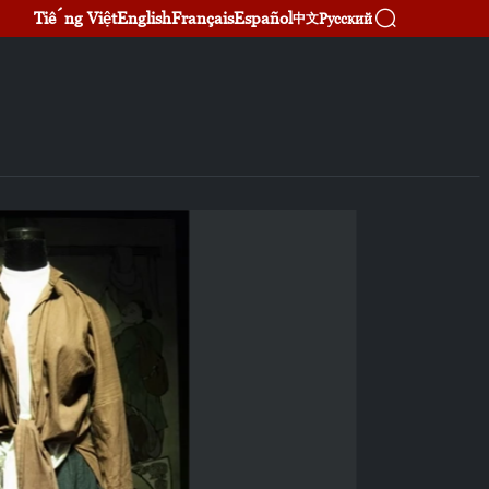
Tiếng Việt
English
Français
Español
Русский
中文