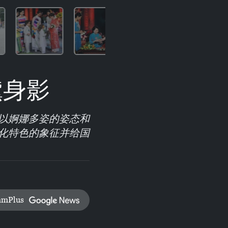
黛身影
以婀娜多姿的姿态和
化特色的象征并给国
amPlus