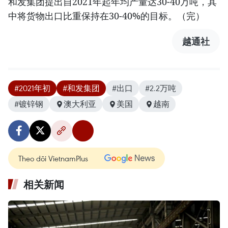
和发集团提出自2021年起年均产量达30-40万吨，其
中将货物出口比重保持在30-40%的目标。（完）
越通社
#2021年初
#和发集团
#出口
#2.2万吨
#镀锌钢
澳大利亚
美国
越南
Theo dõi VietnamPlus
相关新闻