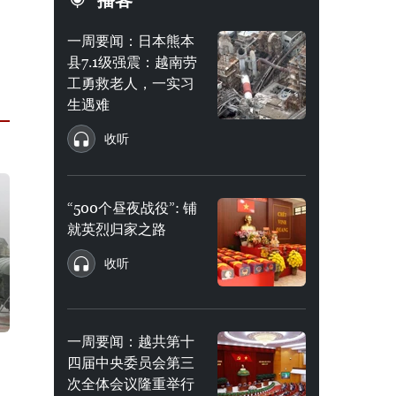
播客
一周要闻：日本熊本
县7.1级强震：越南劳
工勇救老人，一实习
生遇难
收听
“500个昼夜战役”: 铺
就英烈归家之路
收听
一周要闻：越共第十
四届中央委员会第三
次全体会议隆重举行