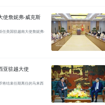
大使詹妮弗·威克斯
新任美国驻越南大使詹妮弗·
西亚驻越大使
即将结束任期离任的马来西