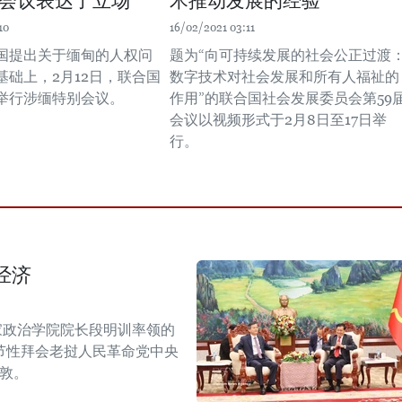
会议表达了立场
术推动发展的经验
10
16/02/2021 03:11
国提出关于缅甸的人权问
题为“向可持续发展的社会公正过渡
基础上，2月12日，联合国
数字技术对社会发展和所有人福祉的
举行涉缅特别会议。
作用”的联合国社会发展委员会第59
会议以视频形式于2月8日至17日举
行。
经济
家政治学院院长段明训率领的
节性拜会老挝人民革命党中央
潘敦。