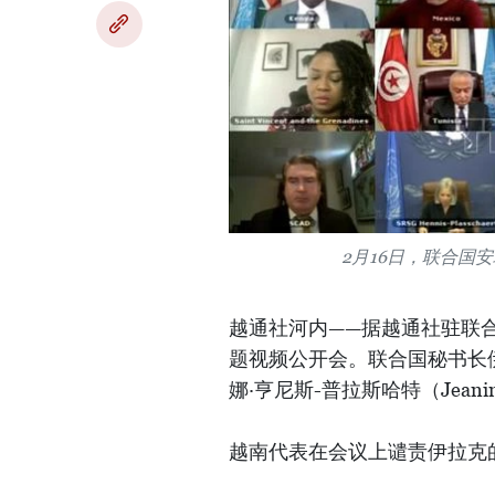
2月16日，联合国
越通社河内——据越通社驻联合
题视频公开会。联合国秘书长
娜·亨尼斯-普拉斯哈特（Jeanine 
越南代表在会议上谴责伊拉克