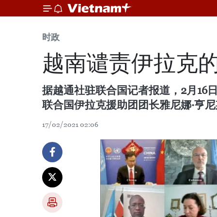
时政
越南谴责伊拉克
据越通社驻联合国记者报道，2月1
联合国伊拉克援助团团长雅尼娜·亨尼斯-普拉斯
17/02/2021 02:06