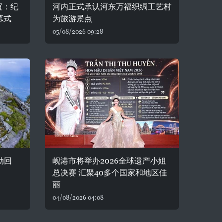
谊：纪
河内正式承认河东万福织绸工艺村
幕式
为旅游景点
05/08/2026 09:28
动回
岘港市将举办2026全球遗产小姐
总决赛 汇聚40多个国家和地区佳
丽
04/08/2026 04:08