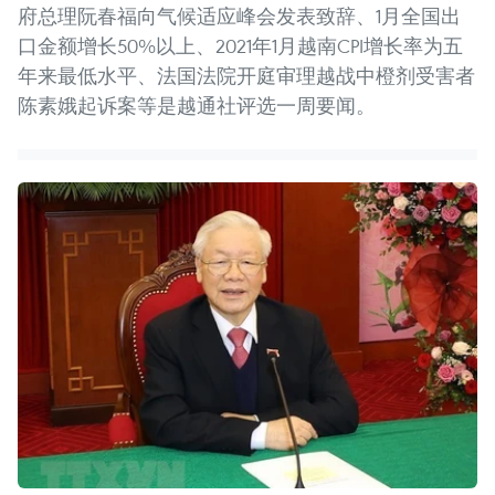
府总理阮春福向气候适应峰会发表致辞、1月全国出
口金额增长50%以上、2021年1月越南CPI增长率为五
年来最低水平、法国法院开庭审理越战中橙剂受害者
陈素娥起诉案等是越通社评选一周要闻。