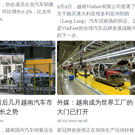
份，协会成员企业汽车销量
9月9日，越南Vinfast有限公司签署
辆，环比增长0.3%，比去年
关于购买澳大利亚维多利亚州郎朗
%。
（Lang Lang）汽车试验场的协议。
是VinFast的全球汽车品牌发展战略
的下一步。
年最后几月越南汽车市
外媒：越南成为世界工厂的
长之势
大门已打开
00
26/12/2020 09:08
0月，越南国内汽车销量达近
新冠肺炎疫情正在加快生产活动转移