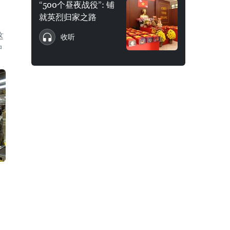
“500个昼夜战役”: 铺
了
就英烈归家之路
这
收听
中