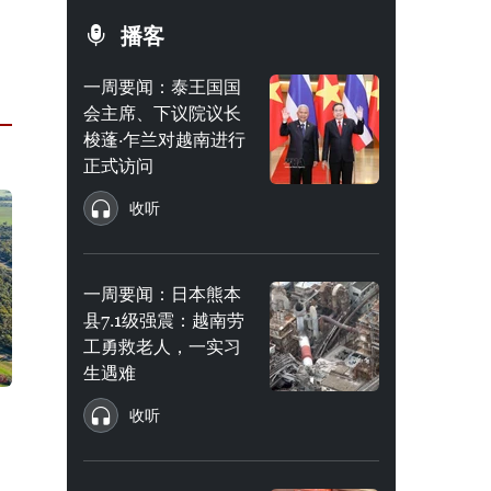
播客
一周要闻：泰王国国
会主席、下议院议长
梭蓬·乍兰对越南进行
正式访问
收听
一周要闻：日本熊本
县7.1级强震：越南劳
工勇救老人，一实习
生遇难
收听