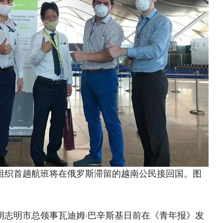
门组织首趟航班将在俄罗斯滞留的越南公民接回国。图
胡志明市总领事瓦迪姆·巴辛斯基日前在《青年报》发