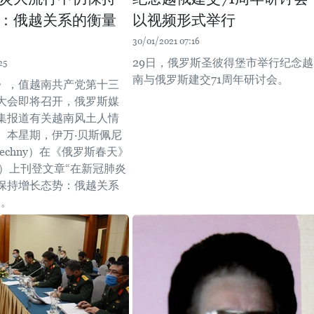
：俄越关系的衡量
以视频形式举行
30/01/2021 07:16
29日，俄罗斯圣彼得堡市举行纪念越
25
南与俄罗斯建交71周年研讨会。
》，值越南共产党第十三
大会即将召开，俄罗斯媒
集报道有关越南风土人情
。本星期，伊万·贝斯佩尼
espechny）在《俄罗斯春天》
sna）上刊登文章“在新冠肺炎
保持增长态势：俄越关系
”。