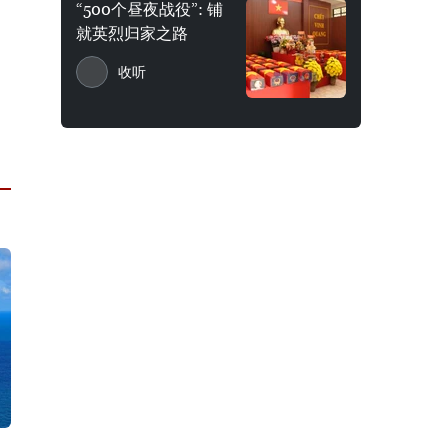
“500个昼夜战役”: 铺
就英烈归家之路
收听