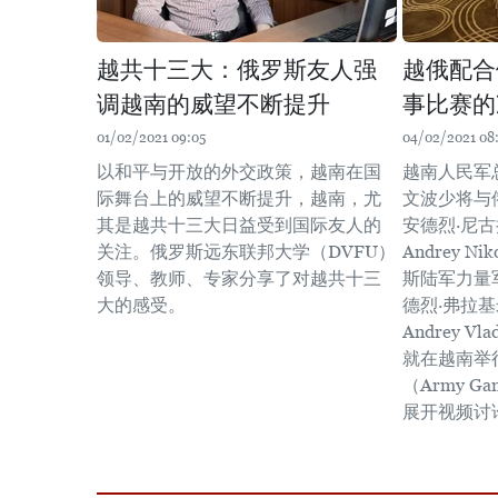
越共十三大：俄罗斯友人强
越俄配合
调越南的威望不断提升
事比赛的
01/02/2021 09:05
04/02/2021 08
以和平与开放的外交政策，越南在国
越南人民军
际舞台上的威望不断提升，越南，尤
文波少将与
其是越共十三大日益受到国际友人的
安德烈·尼古拉
关注。俄罗斯远东联邦大学（DVFU）
Andrey N
领导、教师、专家分享了对越共十三
斯陆军力量
大的感受。
德烈·弗拉基米
Andrey Vl
就在越南举行
（Army G
展开视频讨