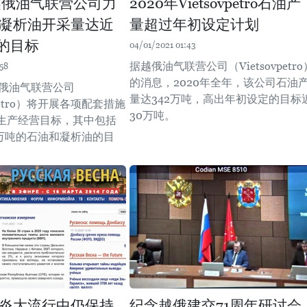
年越俄油气联营公司力
2020年Vietsovpetro石油产
凝析油开采量达近
量超过年初设定计划
吨的目标
04/01/2021 01:43
据越俄油气联营公司（Vietsovpetro
58
的消息，2020年全年，该公司石油
越俄油气联营公司
量达342万吨，高出年初设定的目标
vpetro）将开展各项配套措施
30万吨。
生产经营目标，其中包括
0万吨的石油和凝析油的目
炎大流行中仍保持
纪念越俄建交71周年研讨会