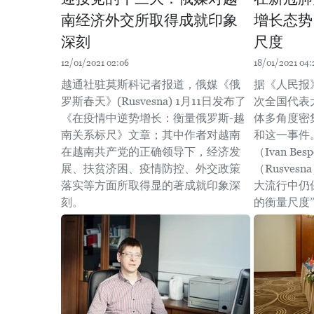
南经济外交所取得成就印象
增长态势
深刻
尺度
12/01/2021 02:06
18/01/2021 04:
越通社驻莫斯科记者报道，俄媒《俄
据《人民报
罗斯春天》(Rusvesna) 1月11日发布了
次全国代表
《在疫情中逆势增长：衡量俄罗斯-越
体多角度密
南关系标尺》文章；其中作者对越南
和这一事件
在越南共产党的正确领导下，经济发
（Ivan B
展、扶贫济困、疫情防控、外交政策
（Rusve
落实等方面所取得显的著成就印象深
大流行中仍
刻。
的衡量尺度