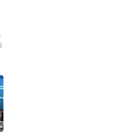
）
产
近