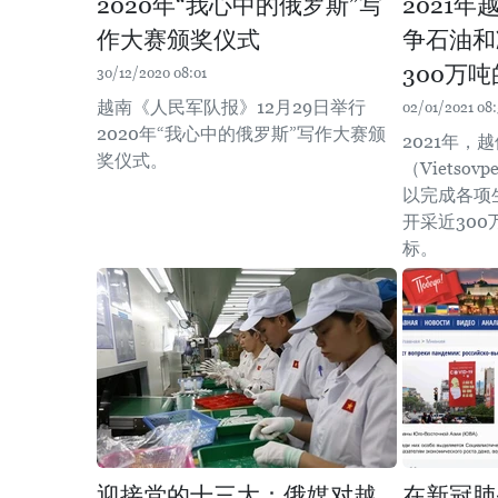
2020年“我心中的俄罗斯”写
2021
作大赛颁奖仪式
争石油和
300万
30/12/2020 08:01
越南《人民军队报》12月29日举行
02/01/2021 08:
2020年“我心中的俄罗斯”写作大赛颁
2021年，
奖仪式。
（Vietso
以完成各项
开采近30
标。
迎接党的十三大：俄媒对越
在新冠肺