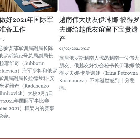
做好2021年国际军
越南伟大朋友伊琳娜·彼得罗
准备工作
夫娜给越俄友谊留下宝贵遗
产
:25
总参谋部军训局副局长陈
04/02/2021 09:17
俄罗斯第12号总局副局长
旅居俄罗斯越南人惊悉越南一位伟大
耶维奇（Subbotin
朋友、俄越友好协会秘书长伊琳娜·
ikolaevich）海军少将和俄罗
得罗夫娜·卡曼诺娃（Irina Petrovna
军训局副局长拉德琴科·安
Karmanova）不幸逝世感到十分悲
罗维奇（Radchenko
痛。
adimirovich）大校2月3日
2021年国际军事比赛
ames 2021）框架内的赛事
论会。