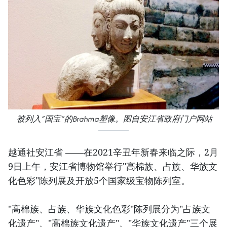
被列入“国宝”的
Brahma塑像。图自安江省政府门户网站
越通社安江省 ——在2021辛丑年新春来临之际，2月
9日上午，安江省博物馆举行"高棉族、占族、华族文
化色彩"陈列展及开放5个国家级宝物陈列室。
"高棉族、占族、华族文化色彩"陈列展分为"占族文
化遗产"、"高棉族文化遗产"、"华族文化遗产"三个展