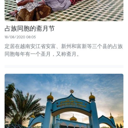
占族同胞的斋月节
18/08/2020 08:05
定居在越南安江省安富、新州和富新等三个县的占族
同胞每年有一个圣月，又称斋月。