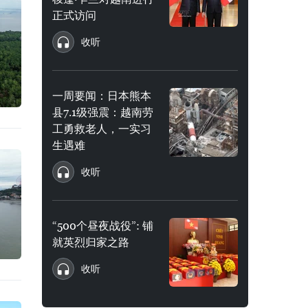
正式访问
收听
一周要闻：日本熊本
县7.1级强震：越南劳
工勇救老人，一实习
生遇难
收听
“500个昼夜战役”: 铺
就英烈归家之路
收听