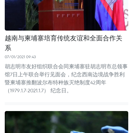
越南与柬埔寨培育传统友谊和全面合作关
系
07/01/2021 09:43
胡志明市友好组织联合会同柬埔寨驻胡志明市总领事
馆7日上午联合举行见面会，纪念西南边境战争胜利
暨柬埔寨推翻波尔布特种族灭绝制度42周年
（1979.1.7-2021.1.7） 纪念日。