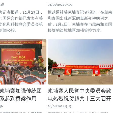
:38
04/01/2021 07:00
记者报道，12月23日，
据越通社驻柬埔寨记者报道，在越南
与国际合作部已发表有关
和泰国出现新冠病毒新变种病例之
文化和科技联合委员会第
后，1月4日，柬埔寨在与越南和泰国
的新闻公报。
接壤的边境地区加强管控力度。
柬埔寨加强传统团
柬埔寨人民党中央委员会致
系起到桥梁作用
电热烈祝贺越共十三大召开
36
26/01/2021 13:15