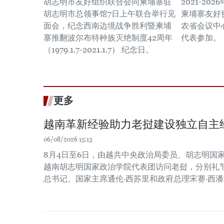
胡志明市友好组织联合会同柬埔寨驻
2021-2
胡志明市总领事馆7日上午联合举行见
柬埔寨友好
面会，纪念西南边境战争胜利暨柬埔
农省会议中
寨推翻波尔布特种族灭绝制度42周年
代表参加。
（1979.1.7-2021.1.7） 纪念日。
更多
越南革新经验助力老挝建设独立自主
06/08/2026 15:13
8月4日至6日，由越共中央政治局委员、胡志明国
越南胡志明国家政治学院代表团访问老挝，分别礼
总书记、国家主席通伦·西苏里和政府总理宋赛·西