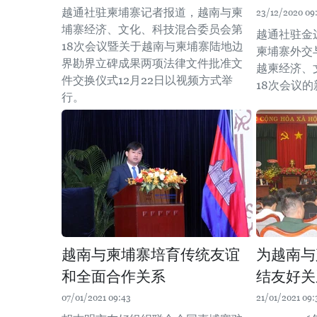
越通社驻柬埔寨记者报道，越南与柬
23/12/2020 09
埔寨经济、文化、科技混合委员会第
越通社驻金边
18次会议暨关于越南与柬埔寨陆地边
柬埔寨外交
界勘界立碑成果两项法律文件批准文
越柬经济、
件交换仪式12月22日以视频方式举
18次会议
行。
越南与柬埔寨培育传统友谊
为越南与
和全面合作关系
结友好关
07/01/2021 09:43
21/01/2021 09: