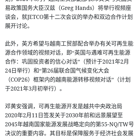
Greg Hands
易政策国务大臣汉兹（
）将举行视频座
JETCO
谈会，就
第十二次会议的举办和双边合作计划
展开讨论。
此外，英方希望与越南工贸部配合举办有关可再生能
源合作领域的视频对话，即“英国与遇难可再生能源
2021
2
合作：巩固投资者的信心对话”（预计于
年
月
24
26
日举行）和“第
届联合国气候变化大会
COP26
（
）框架内的越南能源转移视频对话”（计划
2021
3
于
年
月初举行）。
邓黄安强调，可再生能源开发是越共中央政治局
2020
2
11
2030
年
月
日签发关于
年前和远景展望至
2045
55-NQ/TW
年越南国家能源发展战略定向的第
号
决议的重要内容。其目标是保障服务于经济社会发展