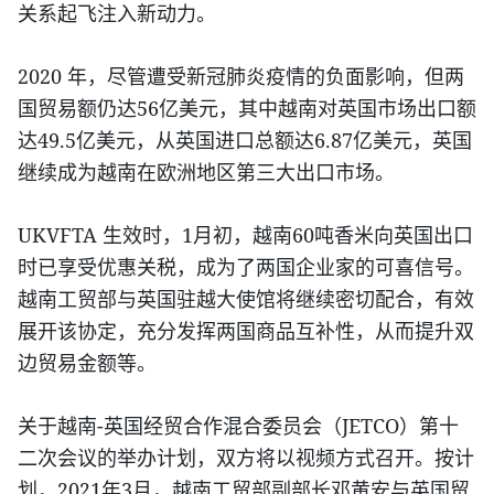
关系起飞注入新动力。
2020
年，尽管遭受新冠肺炎疫情的负面影响，但两
56
国贸易额仍达
亿美元，其中越南对英国市场出口额
49.5
6.87
达
亿美元，从英国进口总额达
亿美元，英国
继续成为越南在欧洲地区第三大出口市场。
UKVFTA
1
60
生效时，
月初，越南
吨香米向英国出口
时已享受优惠关税，成为了两国企业家的可喜信号。
越南工贸部与英国驻越大使馆将继续密切配合，有效
展开该协定，充分发挥两国商品互补性，从而提升双
边贸易金额等。
-
JETCO
关于越南
英国经贸合作混合委员会（
）第十
二次会议的举办计划，双方将以视频方式召开。按计
2021
3
划，
年
月，越南工贸部副部长邓黄安与英国贸