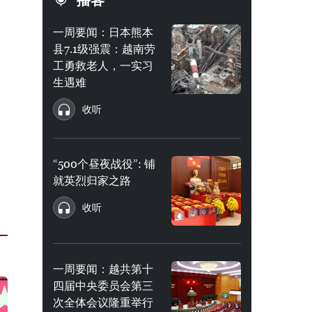
播客
一周要闻：日本熊本
县7.1级强震：越南劳
工勇救老人，一实习
生遇难
收听
“500个昼夜战役”: 铺
就英烈归家之路
收听
一周要闻：越共第十
四届中央委员会第三
次全体会议隆重举行