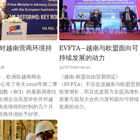
对越南营商环境持
EVFTA—越南与欧盟面向可
持续发展的动力
:16
31/07/2020 09:30
下午，欧洲驻越南商会
《越南-欧盟自由贸易协定》
am)公布了有关2020年第二季
（EVFTA）不仅促进越南与欧盟贸
指数（BCI）的最新调查结
投资增长，而且也是双方在提高增长
欧洲企业高度评价并对越
质量方面加大合作力度和面向可持续
炎疫情得到控制的几个月
发展的动力。
营商环境给予好评。