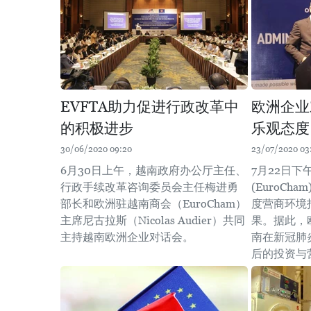
EVFTA助力促进行政改革中
欧洲企业
的积极进步
乐观态度
30/06/2020 09:20
23/07/2020 03
6月30日上午，越南政府办公厅主任、
7月22日
行政手续改革咨询委员会主任梅进勇
(EuroCh
部长和欧洲驻越南商会（EuroCham）
度营商环境
主席尼古拉斯（Nicolas Audier）共同
果。据此，
主持越南欧洲企业对话会。
南在新冠肺
后的投资与