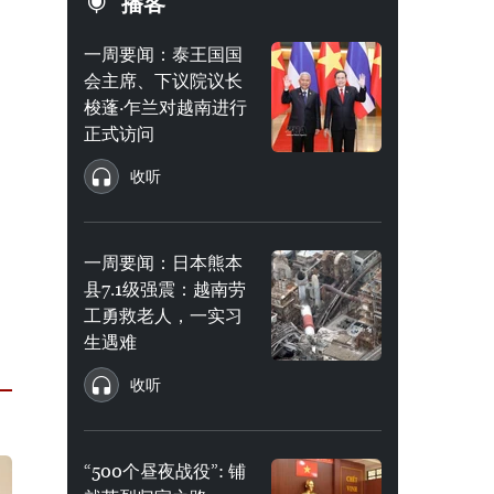
播客
一周要闻：泰王国国
会主席、下议院议长
梭蓬·乍兰对越南进行
正式访问
收听
一周要闻：日本熊本
县7.1级强震：越南劳
工勇救老人，一实习
生遇难
收听
“500个昼夜战役”: 铺