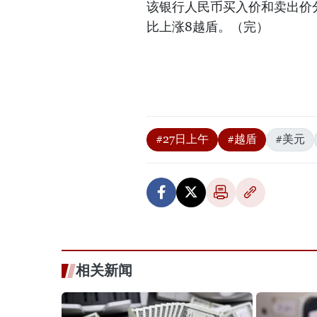
该银行人民币买入价和卖出价分
比上涨8越盾。（完）
#27日上午
#越盾
#美元
相关新闻