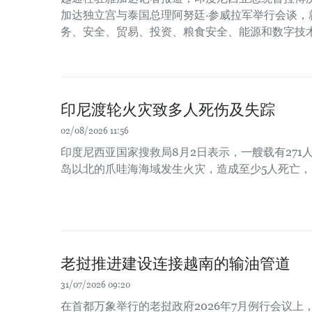
加达独立宫与泰国总理阿努廷·参威拉军举行会谈，
务、安全、贸易、投资、粮食安全、能源和数字技
印尼渡轮火灾致多人死伤及失踪
02/08/2026 11:56
印度尼西亚国家搜救局8月2日表示，一艘载有271
岛以北的爪哇海海域发生火灾，造成至少5人死亡，
老挝推进建设连接越南的输油管道
31/07/2026 09:20
在首都万象举行的老挝政府2026年7月例行会议