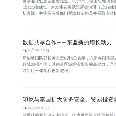
据越通社驻曼谷记者报道，8月7日，泰国总理阿努廷·
Charnvirakul）对发生在暖武里府德诗琳（Thep
切哀悼，并指示有关部门紧急救治伤员并采取应对
数据共享合作——东盟新的增长动力
04/08/2026 20:23
新加坡国防部长黄永宏8月3日表示，东盟各国需要
领域加强合作，以创造区域经济增长的新动力，同时
能阻碍一体化和创新进程。
印尼与泰国扩大防务安全、贸易投资
04/08/2026 03:41
越通社驻雅加达记者报道，印度尼西亚总统普拉博沃