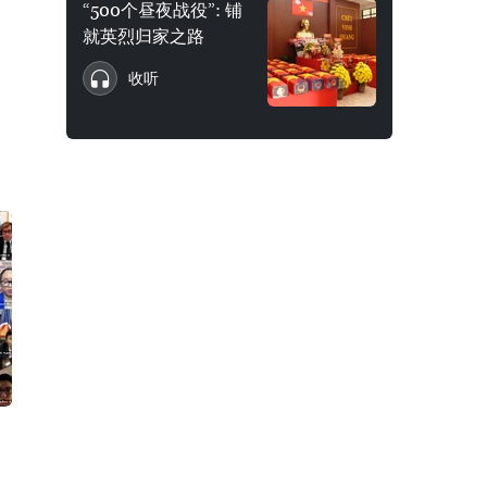
“500个昼夜战役”: 铺
就英烈归家之路
收听