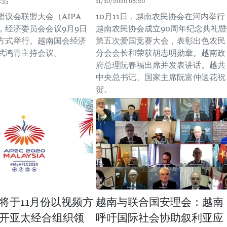
:35
11/10/2020 08:20
盟议会联盟大会（AIPA
10月11日，越南农民协会在河内举行
，经济委员会会议9月9日
越南农民协会成立90周年纪念典礼暨
方式举行。越南国会经济
第五次爱国竞赛大会，表彰出色农民
武鸿青主持会议。
分会会长和荣获胡志明勋章。越南政
府总理阮春福出席并发表讲话。越共
中央总书记、国家主席阮富仲送花祝
贺。
将于11月份以视频方
越南与联合国安理会：越南
开亚太经合组织领
呼吁国际社会协助叙利亚应