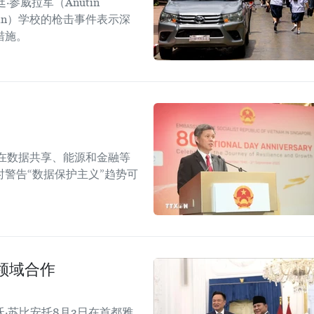
参威拉军（Anutin
sirin）学校的枪击事件表示深
措施。
在数据共享、能源和金融等
警告“数据保护主义”趋势可
领域合作
·苏比安托8月3日在首都雅