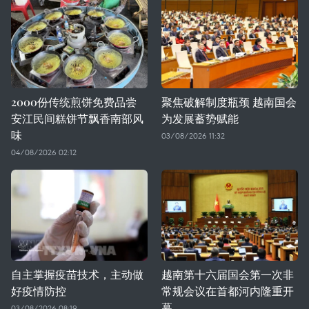
2000份传统煎饼免费品尝
聚焦破解制度瓶颈 越南国会
安江民间糕饼节飘香南部风
为发展蓄势赋能
味
03/08/2026 11:32
04/08/2026 02:12
自主掌握疫苗技术，主动做
越南第十六届国会第一次非
好疫情防控
常规会议在首都河内隆重开
幕
03/08/2026 08:19