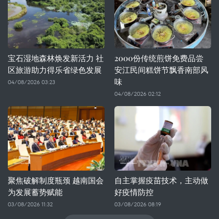
宝石湿地森林焕发新活力 社
2000份传统煎饼免费品尝
区旅游助力得乐省绿色发展
安江民间糕饼节飘香南部风
味
04/08/2026 03:23
04/08/2026 02:12
聚焦破解制度瓶颈 越南国会
自主掌握疫苗技术，主动做
为发展蓄势赋能
好疫情防控
03/08/2026 11:32
03/08/2026 08:19