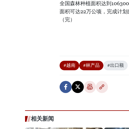
全国森林种植面积达到10630
面积可达22万公顷，完成计划
（完）
#越南
#林产品
#出口额
相关新闻