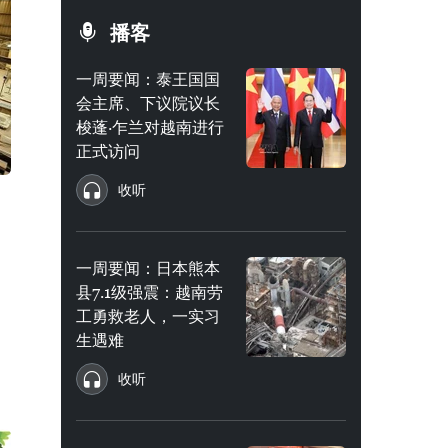
播客
一周要闻：泰王国国
会主席、下议院议长
梭蓬·乍兰对越南进行
正式访问
收听
一周要闻：日本熊本
县7.1级强震：越南劳
工勇救老人，一实习
生遇难
收听