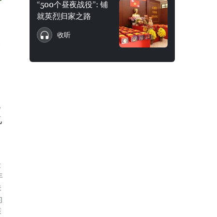
“500个昼夜战役”: 铺
就英烈归家之路
收听
现
亿
最
年
未
的
森