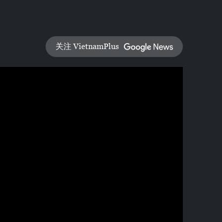
关注 VietnamPlus