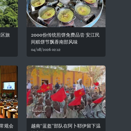
社区旅
2000份传统煎饼免费品尝 安江民
间糕饼节飘香南部风味
04/08/2026 02:12
常规会
越南“蓝盔”部队在阿卜耶伊留下温