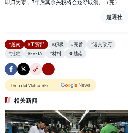
即归为零，7年后其余关税将会逐渐取消。（完）
越通社
#越南
#工贸部
#积极
#完善
#递交政府
#批准
#EVFTA
#材料
越南
Theo dõi VietnamPlus
相关新闻