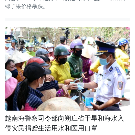
椰子果价格暴跌。
越南海警察司令部向朔庄省干旱和海水入
侵灾民捐赠生活用水和医用口罩