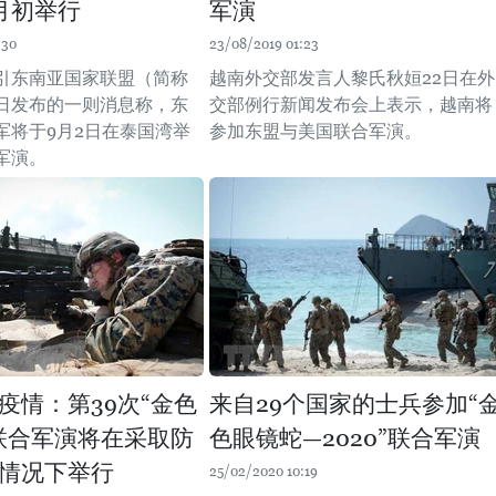
月初举行
军演
:30
23/08/2019 01:23
引东南亚国家联盟（简称
越南外交部发言人黎氏秋姮22日在外
1日发布的一则消息称，东
交部例行新闻发布会上表示，越南将
军将于9月2日在泰国湾举
参加东盟与美国联合军演。
军演。
疫情：第39次“金色
来自29个国家的士兵参加“
联合军演将在采取防
色眼镜蛇—2020”联合军演
情况下举行
25/02/2020 10:19