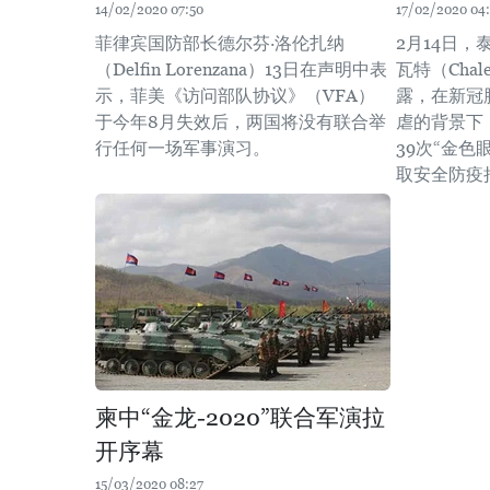
14/02/2020 07:50
17/02/2020 04:
菲律宾国防部长德尔芬·洛伦扎纳
2月14日
（Delfin Lorenzana）13日在声明中表
瓦特（Chale
示，菲美《访问部队协议》（VFA）
露，在新冠肺
于今年8月失效后，两国将没有联合举
虐的背景下
行任何一场军事演习。
39次“金色
取安全防疫
柬中“金龙-2020”联合军演拉
开序幕
15/03/2020 08:27