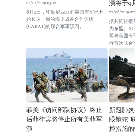
演将于9
02/08/2019 03:12
8月1日，印度尼西亚和美国海军已开
22/08/2019 02
始长达一周的海上战备合作训练
据共同社援
(CARAT)的联合军事演习。
为东盟）2
盟与美国海
行首次联合
菲美《访问部队协议》终止
新冠肺炎
后菲律宾将停止所有美菲军
眼镜蛇”
演
控措施的