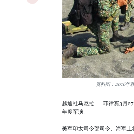
资料图：2016
越通社马尼拉——菲律宾3月2
年度军演。
美军印太司令部司令、海军上将菲利浦