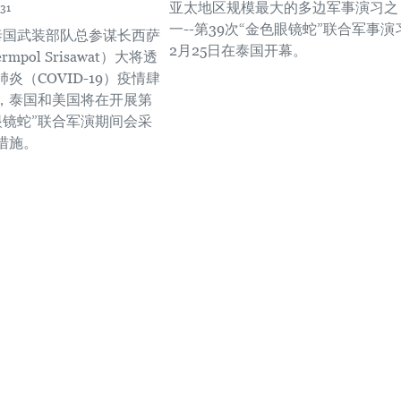
亚太地区规模最大的多边军事演习之
31
一--第39次“金色眼镜蛇”联合军事演
，泰国武装部队总参谋长西萨
2月25日在泰国开幕。
rmpol Srisawat）大将透
炎（COVID-19）疫情肆
，泰国和美国将在开展第
眼镜蛇”联合军演期间会采
措施。