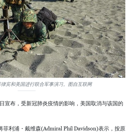
年菲律宾和美国进行联合军事演习。图自互联网
7日宣布，受新冠肺炎疫情的影响，美国取消与该国的
・戴维森(Admiral Phil Davidson)表示，按原