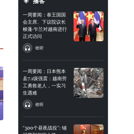
播客
一周要闻：泰王国国
会主席、下议院议长
梭蓬·乍兰对越南进行
正式访问
收听
一周要闻：日本熊本
县7.1级强震：越南劳
工勇救老人，一实习
生遇难
收听
“500个昼夜战役”: 铺