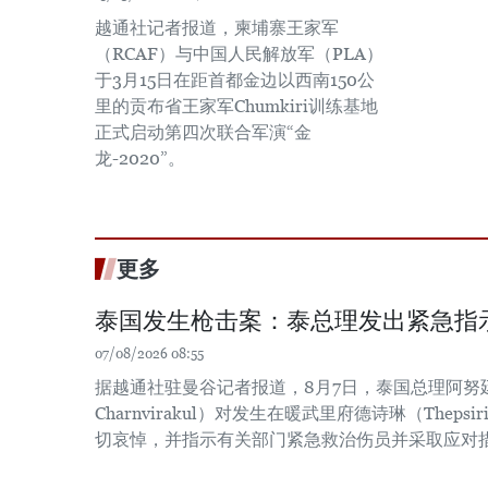
越通社记者报道，柬埔寨王家军
（RCAF）与中国人民解放军（PLA）
于3月15日在距首都金边以西南150公
里的贡布省王家军Chumkiri训练基地
正式启动第四次联合军演“金
龙-2020”。
更多
泰国发生枪击案：泰总理发出紧急指
07/08/2026 08:55
据越通社驻曼谷记者报道，8月7日，泰国总理阿努廷·
Charnvirakul）对发生在暖武里府德诗琳（Thep
切哀悼，并指示有关部门紧急救治伤员并采取应对