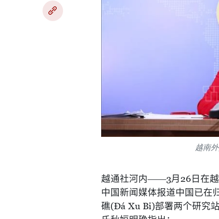
越南外
越通社河内
——
3
月
26
日在越
中国新闻媒体报道中国已在
礁
(Đá Xu Bi)
部署两个研究