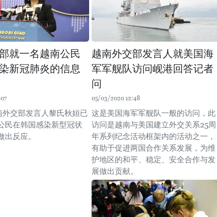
部就一名越南公民
越南外交部发言人就美国海
染新冠肺炎的信息
军军舰队访问岘港回答记者
问
:07
05/03/2020 12:48
越南外交部发言人黎氏秋姮已
这是美国海军军舰队一般的访问，此
公民在韩国感染新型冠状
访问是越南与美国建立外交关系25周
做出反应。
年系列纪念活动框架内的活动之一，
有助于促进两国合作关系发展，为维
护地区的和平、稳定、安全合作与发
展做出贡献。