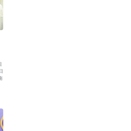
回
日
南