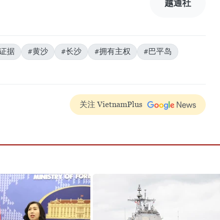
越通社
史证据
#黄沙
#长沙
#拥有主权
#巴平岛
关注 VietnamPlus