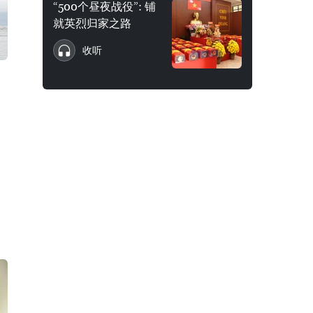
“500个昼夜战役”: 铺
就英烈归家之路
收听