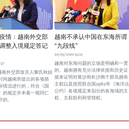
疫情：越南外交部
越南不承认中国在东海所谓
调整入境规定答记
“九段线”
20/03/2020 15:12
越南对东海问题的立场是明确和一贯
:57
的。越南拥有充分法律依据和历史证
，越南外交部发言人黎氏秋姮
据来证明对黄沙和长沙两个群岛拥有
时间越南所提出的各项措
主权以及按照联合国1982年《海洋法
际情况进行的，符合《国
公约》各项规定来划分的各海域的主
》的规定并本着一视同仁
权、主权权利和管辖权。
开的。