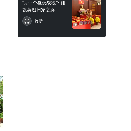
“500个昼夜战役”: 铺
就英烈归家之路
收听