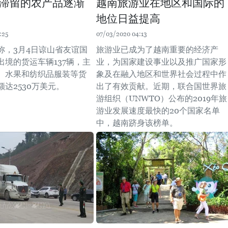
滞留的农产品逐渐
越南旅游业在地区和国际的
地位日益提高
:25
07/03/2020 04:13
称，3月4日谅山省友谊国
旅游业已成为了越南重要的经济产
出境的货运车辆137辆，主
业，为国家建设事业以及推广国家形
、水果和纺织品服装等货
象及在融入地区和世界社会过程中作
达2530万美元。
出了有效贡献。近期，联合国世界旅
游组织（UNWTO）公布的2019年旅
游业发展速度最快的20个国家名单
中，越南跻身该榜单。