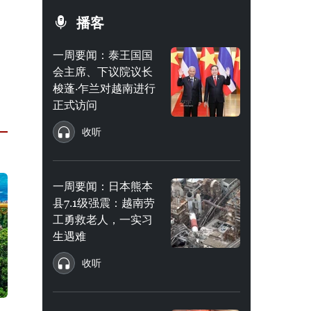
播客
一周要闻：泰王国国
会主席、下议院议长
梭蓬·乍兰对越南进行
正式访问
收听
一周要闻：日本熊本
县7.1级强震：越南劳
工勇救老人，一实习
生遇难
收听